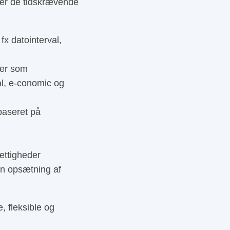
isér de tidskrævende
fx datointerval,
mer som
l, e-conomic og
baseret på
rettigheder
en opsætning af
 fleksible og