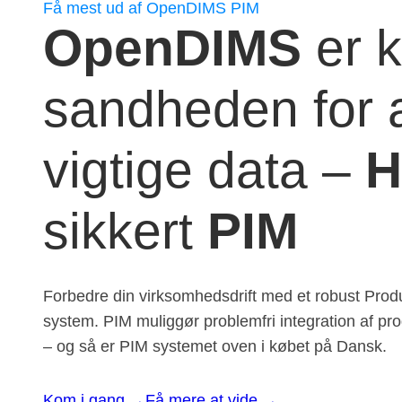
Få mest ud af OpenDIMS PIM
OpenDIMS
er k
sandheden for a
vigtige data –
H
sikkert
PIM
Forbedre din virksomhedsdrift med et robust Pro
system. PIM muliggør problemfri integration af pro
– og så er PIM systemet oven i købet på Dansk.
Kom i gang →
Få mere at vide →