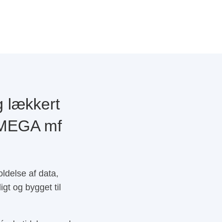
g lækkert
, MEGA mf
ldelse af data,
igt og bygget til