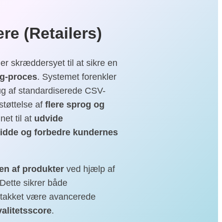
ere (Retailers)
 er skræddersyet til at sikre en
ng-proces
. Systemet forenkler
ug af standardiserede CSV-
tøttelse af
flere sprog og
t til at
udvide
vidde og forbedre kundernes
en af produkter
ved hjælp af
Dette sikrer både
takket være avancerede
alitetsscore
.