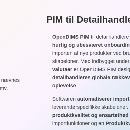
PIM til Detailhandl
OpenDIMS
PIM
til detailhandlere
hurtig og ubesværet onboardi
importen af nye produkter ved br
skabeloner. Med indbygget unders
valutaer
er OpenDIMS PIM designe
detailhandleres globale række
n nævnes
oplevelse
.
 mv.
Softwaren
automatiserer import
leverandørspecifikke skabeloner. 
produktkvalitet og ensartethed
importfunktioner og en
Produktkv