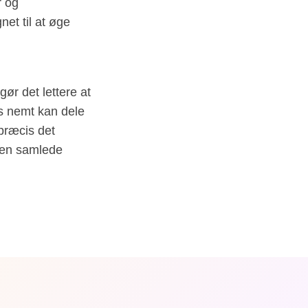
r og
gnet til at øge
ør det lettere at
nds nemt kan dele
præcis det
 den samlede