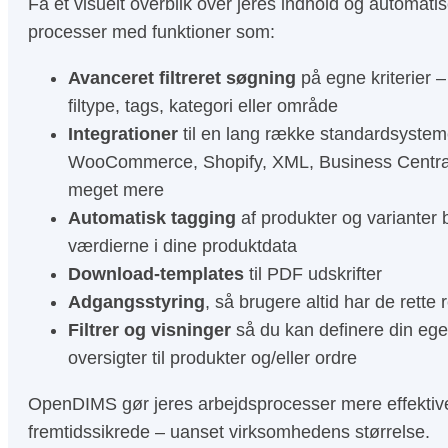
Få et visuelt overblik over jeres indhold og automat
processer med funktioner som:
Avanceret filtreret søgning
på egne kriterier – 
filtype, tags, kategori eller område
Integrationer
til en lang række standardsyste
WooCommerce, Shopify, XML, Business Centra
meget mere
Automatisk tagging
af produkter og varianter 
værdierne i dine produktdata
Download-templates
til PDF udskrifter
Adgangsstyring
, så brugere altid har de rette 
Filtrer og visninger
så du kan definere din eg
oversigter til produkter og/eller ordre
OpenDIMS gør jeres arbejdsprocesser mere effektive,
fremtidssikrede – uanset virksomhedens størrelse.