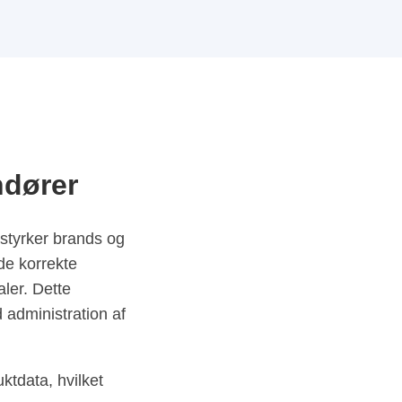
ndører
styrker brands og
 de korrekte
ler. Dette
 administration af
ktdata, hvilket