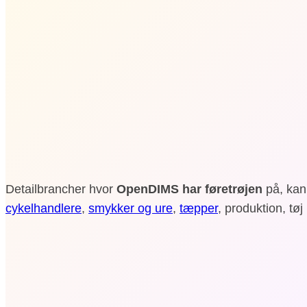
Detailbrancher hvor
OpenDIMS har føretrøjen
på, ka
cykelhandlere
,
smykker og ure
,
tæpper
, produktion, tøj